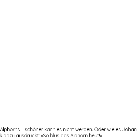
Alphorns – schöner kann es nicht werden. Oder wie es Joha
 dazu ausdrückt: «So blus das Alphorn heut!»