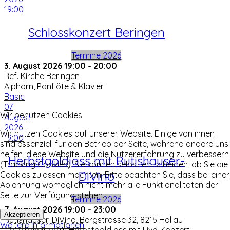
19:00
Schlosskonzert Beringen
Termine 2026
3. August 2026
19:00
-
20:00
Ref. Kirche Beringen
Alphorn, Panflöte & Klavier
Basic
07
Wir benutzen Cookies
August
2026
Wir nutzen Cookies auf unserer Website. Einige von ihnen
19:00
sind essenziell für den Betrieb der Seite, während andere uns
helfen, diese Website und die Nutzererfahrung zu verbessern
Herbstgoldjass mit Rutishauser-
(Tracking Cookies). Sie können selbst entscheiden, ob Sie die
DiVino
Cookies zulassen möchten. Bitte beachten Sie, dass bei einer
Ablehnung womöglich nicht mehr alle Funktionalitäten der
Seite zur Verfügung stehen.
Termine 2026
7. August 2026
19:00
-
23:00
Akzeptieren
Rutishauser-DiVino, Bergstrasse 32, 8215 Hallau
Weitere Informationen
Geselligkeit beim Herbstgoldjass mit Live-Konzert