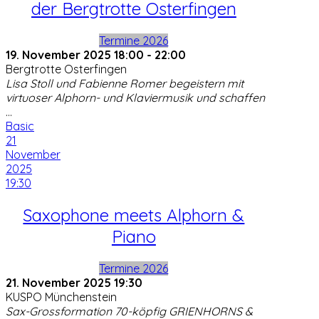
der Bergtrotte Osterfingen
Termine 2026
19. November 2025
18:00
-
22:00
Bergtrotte Osterfingen
Lisa Stoll und Fabi­enne Romer begeis­tern mit
virtuo­ser Alphorn- und Klavier­mu­sik und schaf­fen
...
Basic
21
November
2025
19:30
Saxophone meets Alphorn &
Piano
Termine 2026
21. November 2025
19:30
KUSPO Münchenstein
Sax-Grossformation 70-köpfig GRIENHORNS &